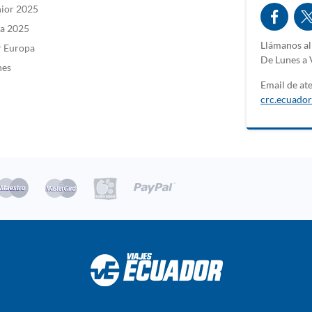
nior 2025
la 2025
Llámanos a
r Europa
De Lunes a 
nes
Email de ate
crc.ecuador