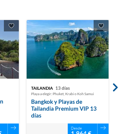
13 días
TAILANDIA
NORU
Playa a elegir: Phuket, Krabi o Koh Samui
on
Bangkok y Playas de
Berg
Tailandia Premium VIP 13
Oslo 
días
Supe
Desde
€
1.964 €