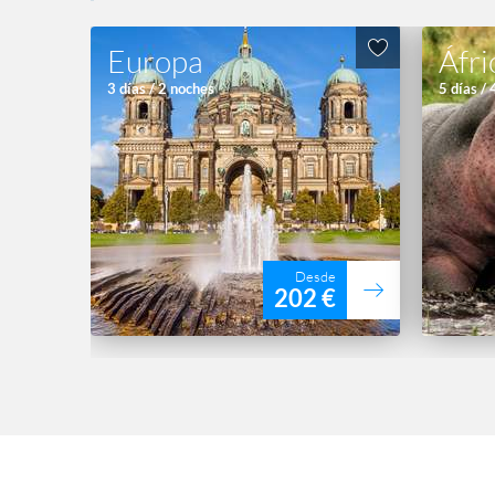
Europa
Áfri
3 días / 2 noches
5 días /
Desde
202 €