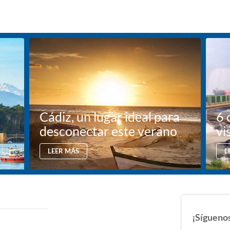
Cádiz, un lugar ideal para
6 
desconectar este verano
vi
LEER MÁS
L
¡Sígueno