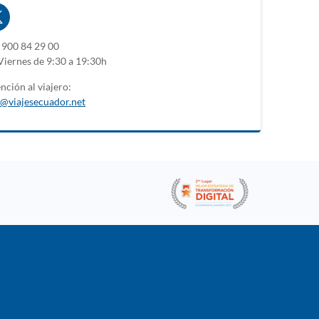
l
900 84 29 00
Viernes de 9:30 a 19:30h
nción al viajero:
@viajesecuador.net