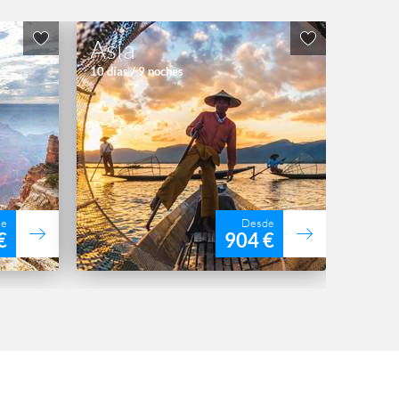
Asia
10 días / 9 noches
de
Desde
€
904 €