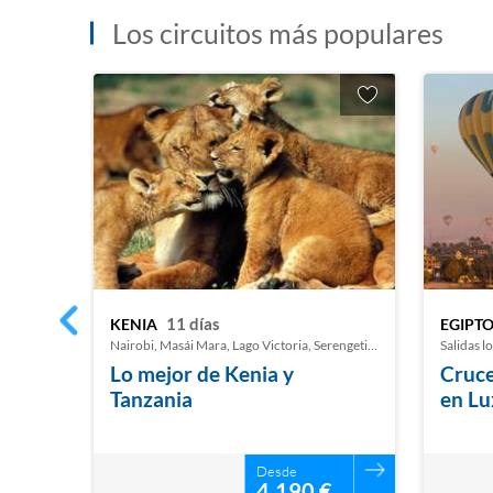
Los circuitos más populares
11 días
KENIA
EGIPT
Nairobi, Masái Mara, Lago Victoria, Serengeti, Ngorongoro y Arusha
Salidas l
Lo mejor de Kenia y
Cruce
Tanzania
en Lu
Desde
4.190 €