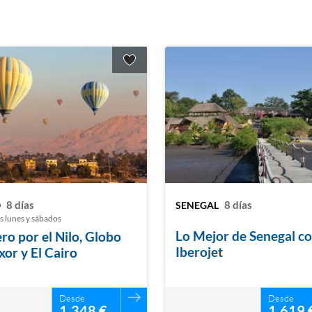
8 días
8 días
O
SENEGAL
os lunes y sábados
Lo Mejor de Senegal c
ro por el Nilo, Globo
Iberojet
xor y El Cairo
Desde
Desde
1.348 €
1.619 