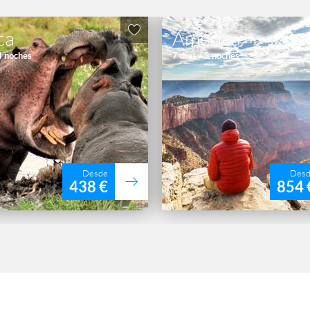
ca
América
 4 noches
7 días / 5 noches
Desde
Des
438 €
854 